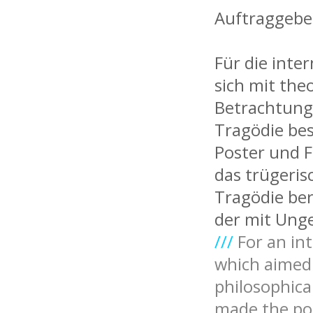
Auftraggebe
Für die inte
sich mit the
Betrachtung
Tragödie bes
Poster und F
das trügeris
Tragödie ber
der mit Unge
///
For an in
which aimed 
philosophical
made the pos