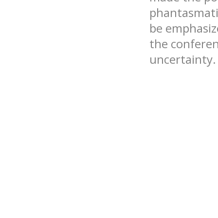
phantasmatic
be emphasized
the confere
uncertainty.