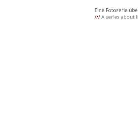
Eine Fotoserie über
///
A series about l