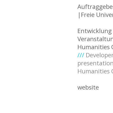
Auftraggebe
|Freie Univer
Entwicklung 
Veranstaltu
Humanities C
///
Developem
presentatio
Humanities C
website